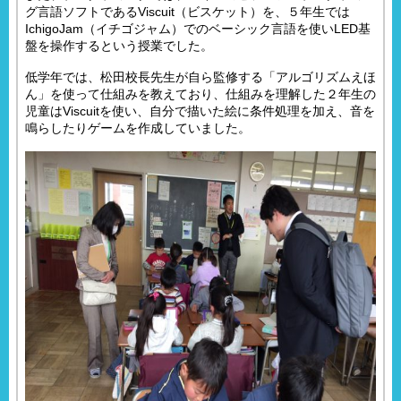
グ言語ソフトであるViscuit（ビスケット）を、５年生では
IchigoJam（イチゴジャム）でのベーシック言語を使いLED基
盤を操作するという授業でした。
低学年では、松田校長先生が自ら監修する「アルゴリズムえほ
ん」を使って仕組みを教えており、仕組みを理解した２年生の
児童はViscuitを使い、自分で描いた絵に条件処理を加え、音を
鳴らしたりゲームを作成していました。