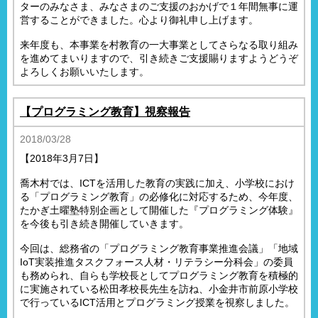
ターのみなさま、みなさまのご支援のおかげで１年間無事に運
営することができました。心より御礼申し上げます。
来年度も、本事業を村教育の一大事業としてさらなる取り組み
を進めてまいりますので、引き続きご支援賜りますようどうぞ
よろしくお願いいたします。
【プログラミング教育】視察報告
2018/03/28
【2018年3月7日】
喬木村では、ICTを活用した教育の実践に加え、小学校におけ
る「プログラミング教育」の必修化に対応するため、今年度、
たかぎ土曜塾特別企画として開催した『プログラミング体験』
を今後も引き続き開催していきます。
今回は、総務省の「プログラミング教育事業推進会議」「地域
IoT実装推進タスクフォース人材・リテラシー分科会」の委員
も務められ、自らも学校長としてプログラミング教育を積極的
に実施されている松田孝校長先生を訪ね、小金井市前原小学校
で行っているICT活用とプログラミング授業を視察しました。